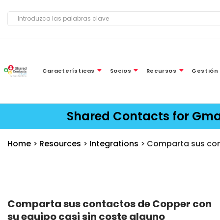
Características
Socios
Recursos
Gestión
Shared Contacts for Gm
Home
>
Resources
>
Integrations
> Comparta sus con
Comparta sus contactos de Copper con
su equipo casi sin coste alguno