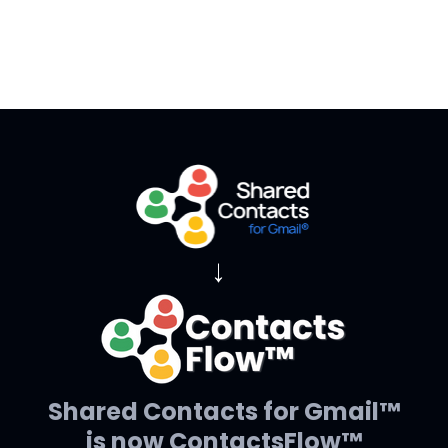
→
Shared Contacts for Gmail™
is now ContactsFlow™