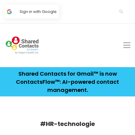
Sign in with Google
Shared Contacts for Gmail™ is now
ContactsFlow™: AI-powered contact
management.
#HR-technologie