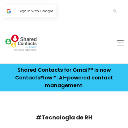
Sign in with Google
Shared Contacts for Gmail™ is now
ContactsFlow™: AI-powered contact
management.
#Tecnologia de RH