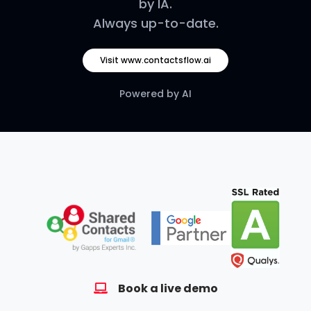
by IA.
Always up-to-date.
Visit www.contactsflow.ai
Powered by AI
Book a live demo