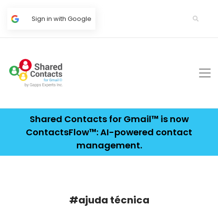
Sign in with Google
Shared Contacts for Gmail™ is now
ContactsFlow™: AI-powered contact
management.
#ajuda técnica