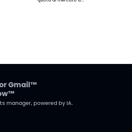
for Gmail™
low™
ts manager, powered by IA.