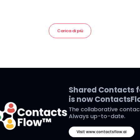
Carica di più
Shared Contacts 
is now ContactsF
The collaborative contac
Always up-to-date.
Visit www.contactsflow.ai