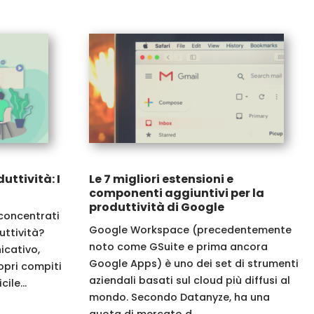
ttività: I
Le 7 migliori estensioni e
componenti aggiuntivi per la
produttività di Google
 concentrati
Google Workspace (precedentemente
uttività?
noto come GSuite e prima ancora
icativo,
Google Apps) è uno dei set di strumenti
opri compiti
aziendali basati sul cloud più diffusi al
ile...
mondo. Secondo Datanyze, ha una
quota di mercato d...