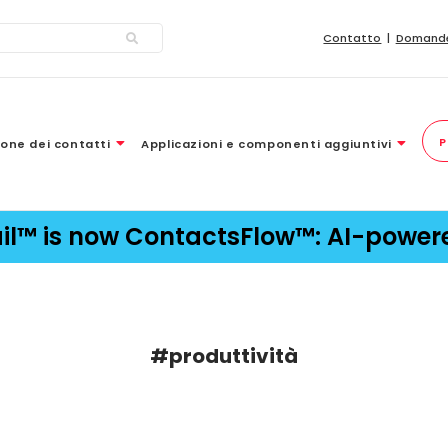
Contatto
Domande
P
one dei contatti
Applicazioni e componenti aggiuntivi
ail™ is now ContactsFlow™: AI-powe
#produttività