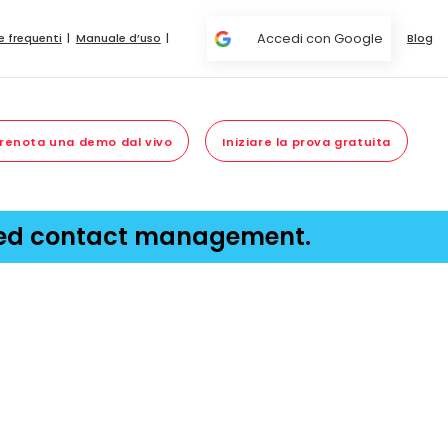
Accedi con Google
 frequenti
Manuale d’uso
Blog
renota una demo dal vivo
Iniziare la prova gratuita
red contact management.