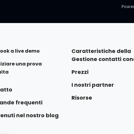
Power
Caratteristiche della
ook a live demo
Gestione contatti cond
niziare una prova
Prezzi
uita
I nostri partner
atto
Risorse
nde frequenti
enuti nel nostro blog