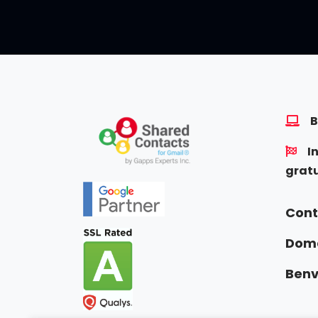
B
I
grat
Cont
Doma
Benv