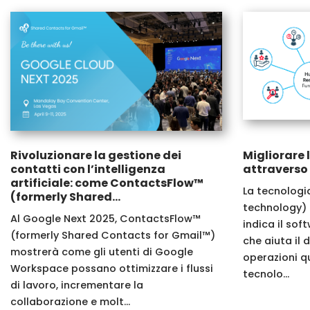
Rivoluzionare la gestione dei
Migliorare 
contatti con l’intelligenza
attraverso 
artificiale: come ContactsFlow™
La tecnologi
(formerly Shared...
technology) 
Al Google Next 2025, ContactsFlow™
indica il sof
(formerly Shared Contacts for Gmail™)
che aiuta il 
mostrerà come gli utenti di Google
operazioni qu
Workspace possano ottimizzare i flussi
tecnolo...
di lavoro, incrementare la
collaborazione e molt...