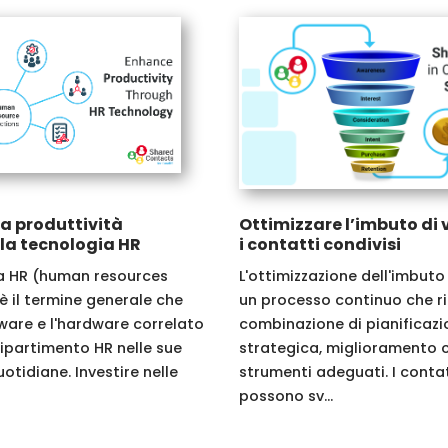
la produttività
Ottimizzare l’imbuto di
la tecnologia HR
i contatti condivisi
a HR (human resources
L'ottimizzazione dell'imbuto
è il termine generale che
un processo continuo che r
tware e l'hardware correlato
combinazione di pianificazi
dipartimento HR nelle sue
strategica, miglioramento 
otidiane. Investire nelle
strumenti adeguati. I contat
possono sv...