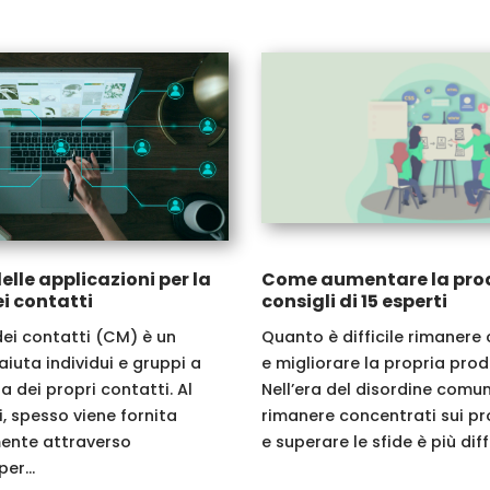
lle applicazioni per la
Come aumentare la produ
i contatti
consigli di 15 esperti
dei contatti (CM) è un
Quanto è difficile rimanere
iuta individui e gruppi a
e migliorare la propria prod
a dei propri contatti. Al
Nell’era del disordine comun
, spesso viene fornita
rimanere concentrati sui pr
ente attraverso
e superare le sfide è più diffic
er...