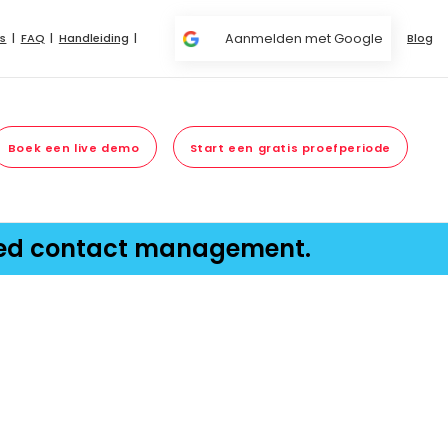
Aanmelden met Google
s
FAQ
Handleiding
Blog
Boek een live demo
Start een gratis proefperiode
red contact management.