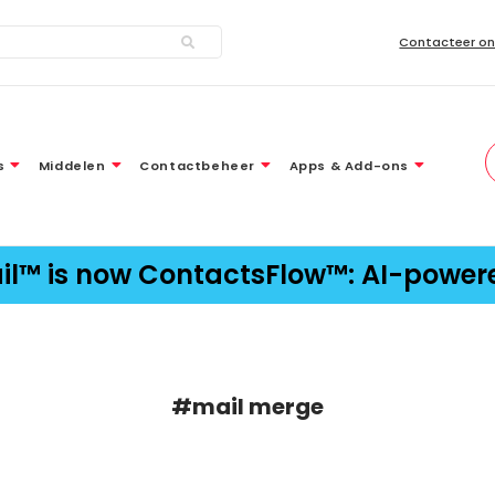
Contacteer on
s
Middelen
Contactbeheer
Apps & Add-ons
ail™ is now ContactsFlow™: AI-powe
#mail merge