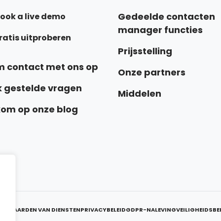
Gedeelde contacten
ook a live demo
manager functies
ratis uitproberen
Prijsstelling
 contact met ons op
Onze partners
 gestelde vragen
Middelen
om op onze blog
ORWAARDEN VAN DIENSTEN
PRIVACYBELEID
GDPR-NALEVING
VEILIGHEIDSBE