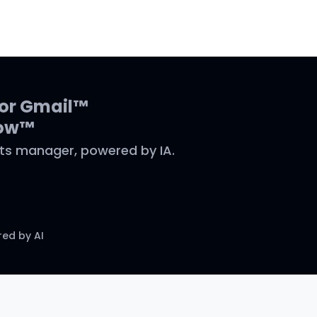
for Gmail™
low™
ts manager, powered by IA.
ed by AI