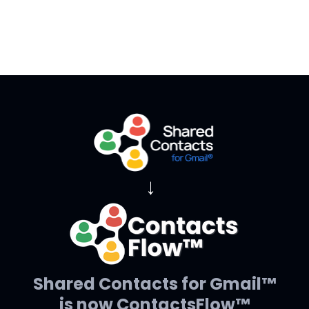
→
Shared Contacts for Gmail™
is now ContactsFlow™