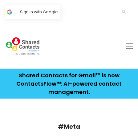
Sign in with Google
Shared Contacts for Gmail™ is now
ContactsFlow™: AI-powered contact
management.
#Meta