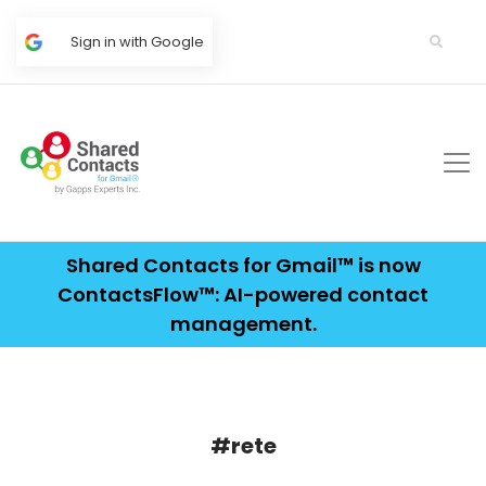
Sign in with Google
Shared Contacts for Gmail™ is now
ContactsFlow™: AI-powered contact
management.
#rete