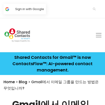
Sign in with Google
Shared Contacts for Gmail™ is now
ContactsFlow™: AI-powered contact
management.
Home
>
Blog
> Gmail에서 이메일 그룹을 만드는 방법은
무엇입니까?
Gmail에서 이메일