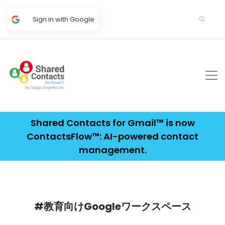
Sign in with Google
Shared Contacts for Gmail™ is now
ContactsFlow™: AI-powered contact
management.
#教育向けGoogleワークスペース