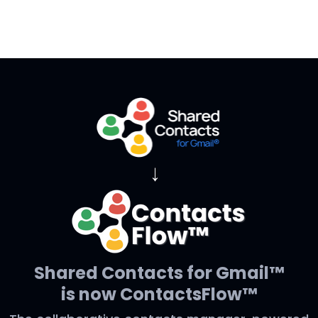
→
Shared Contacts for Gmail™
is now ContactsFlow™