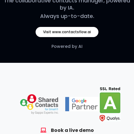
The collaborative contacts manager, powered
by IA.
Always up-to-date.
Visit www.contactsflow.ai
Powered by AI
Book a live demo